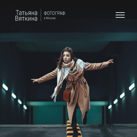
Skip
to
Фотограф в
ФОТОГРАФ В МОСКВЕ
content
Москве: Вяткина
Татьяна