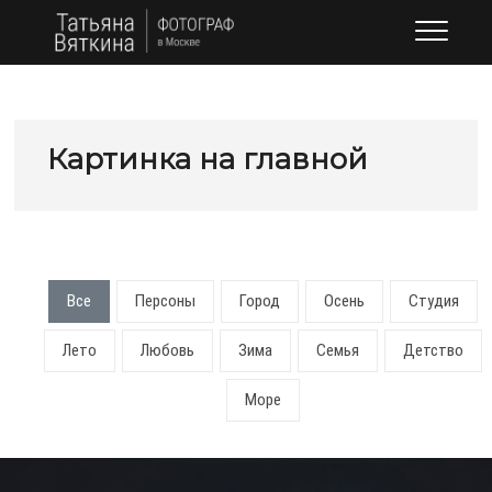
Skip
Фотограф в
ФОТОГРАФ В МОСКВЕ
to
Москве: Вяткина
content
Татьяна
Картинка на главной
Все
Персоны
Город
Осень
Студия
Лето
Любовь
Зима
Семья
Детство
Море